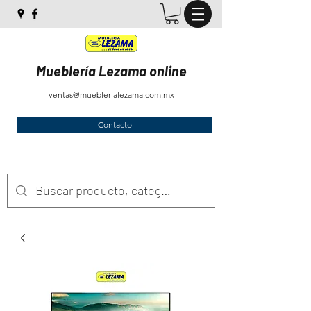
Mueblería Lezama online
ventas@mueblerialezama.com.mx
Contacto