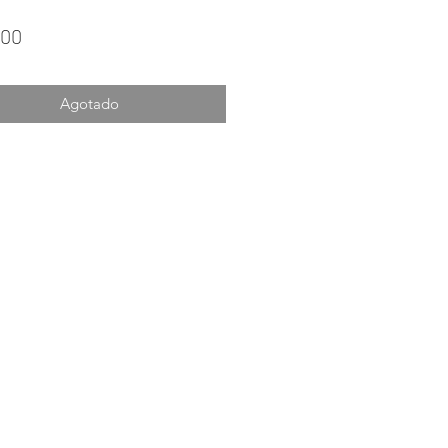
Precio
.00
Agotado