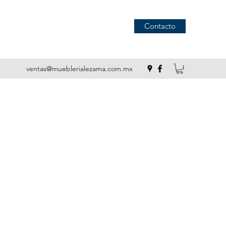
Contacto
ventas@mueblerialezama.com.mx