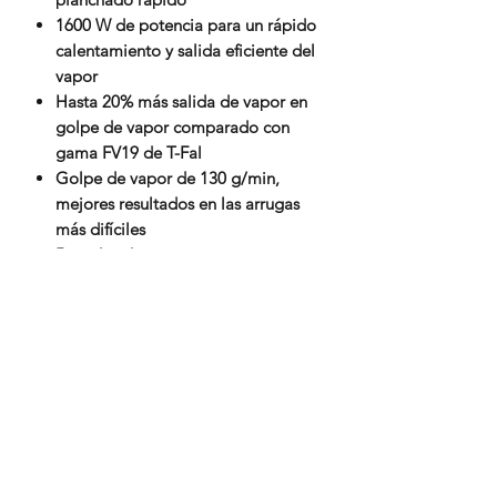
1600 W de potencia para un rápido
calentamiento y salida eficiente del
vapor
Hasta 20% más salida de vapor en
golpe de vapor comparado con
gama FV19 de T-Fal
Golpe de vapor de 130 g/min,
mejores resultados en las arrugas
más difíciles
5 niveles de temperatura que se
ajustan a cada tipo de tela para un
mayor cuidado
Suela resistente a rayaduras para
poder planchar sobre cierres sin
maltratarse
Sistema antigoteo y anti-calc,
impide que tus prendas se manchen
en el planchado
Vapor vertical para la ropa que está