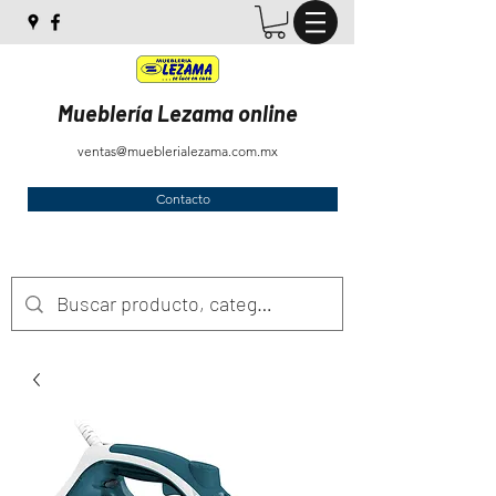
Mueblería Lezama online
ventas@mueblerialezama.com.mx
Contacto