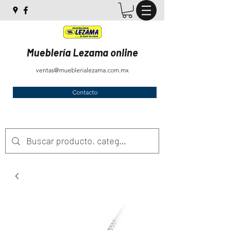
Mueblería Lezama online
ventas@mueblerialezama.com.mx
Contacto