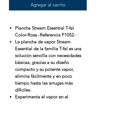
Agregar al carrito
Plancha Stream Essential T-fal
Color-Rosa -Referencia P1052-
La plancha de vapor Stream
Essential de la familia T-fal es una
solución sencilla con necesidades
básicas, gracias a su diseño
compacto y su potente vapor,
elimina fácilmente y en poco
tiempo hasta las arrugas más
difíciles.
Experimenta el vapor en el
planchado: Cuenta con un potente
golpe de vapor de 50g/min, vapor
vertical: ideal para prendas
colgadas, y rociador, que te ayudan
a eliminar hasta las arrugas más