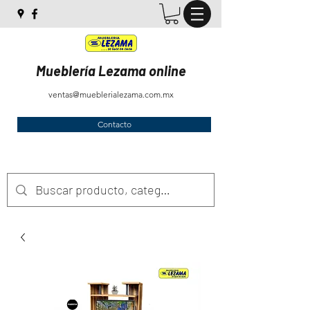
Mueblería Lezama online
ventas@mueblerialezama.com.mx
Contacto