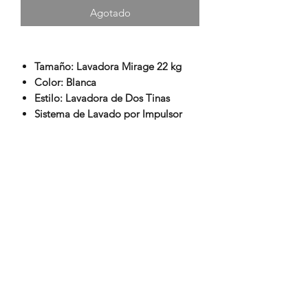
Agotado
Tamaño: Lavadora Mirage 22 kg
Color: Blanca
Estilo: Lavadora de Dos Tinas
Sistema de Lavado por Impulsor
Panel de Control con 4 Perillas
Tipo de Carga: Superior
2 Ciclos de Lavado
Programas de Lavado: Intenso y
Regular
Tina de Plástico
Tapa de Plástico Transparente
Filtro Atrapa Pelusa
Semi Automática
Alto: 115.50 cm
Ancho: 99.50 cm
Fondo: 55.50 cm