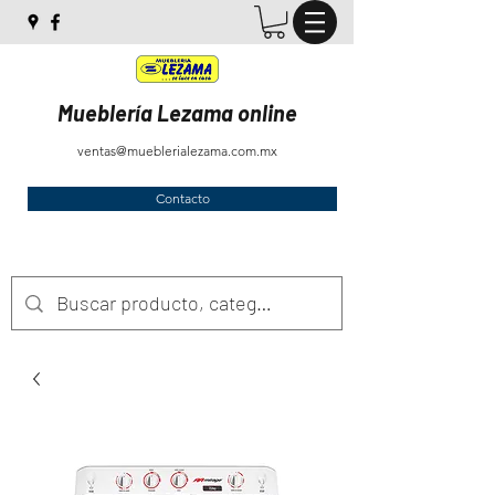
Mueblería Lezama online
ventas@mueblerialezama.com.mx
Contacto