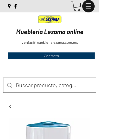
Mueblería Lezama online
ventas@mueblerialezama.com.mx
Contacto