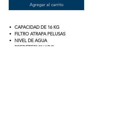
Agregar al carrito
CAPACIDAD DE 16 KG
FILTRO ATRAPA PELUSAS
NIVEL DE AGUA
PREDETERMINADO
NIVEL DE TEMPERATURA SOLO
FRÍO
LAVADO POR AGITADOR
TINA PORCELANIZADA
TAPA ARO DE PLÁSTICO
MANGUERA DE DESAGÜE
RUEDAS PARA FÁCIL
DESPLAZAMIENTO
TIPO MANUAL CONTROL DE
PERILLA
GRIS CON BLANCO Y AZUL