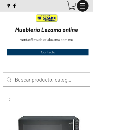
Mueblería Lezama online
ventas@mueblerialezama.com.mx
Contacto