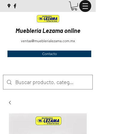
Mueblería Lezama online
ventas@mueblerialezama.com.mx
Contacto