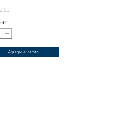
Precio
0.00
ad
*
Agregar al carrito