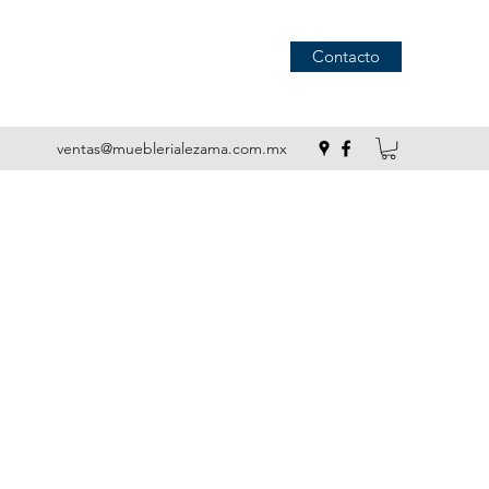
Contacto
ventas@mueblerialezama.com.mx