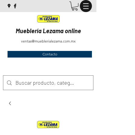
Mueblería Lezama online
ventas@mueblerialezama.com.mx
Contacto