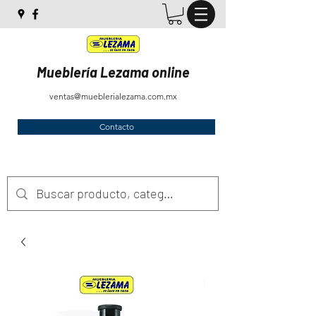
Mueblería Lezama online
ventas@mueblerialezama.com.mx
Contacto