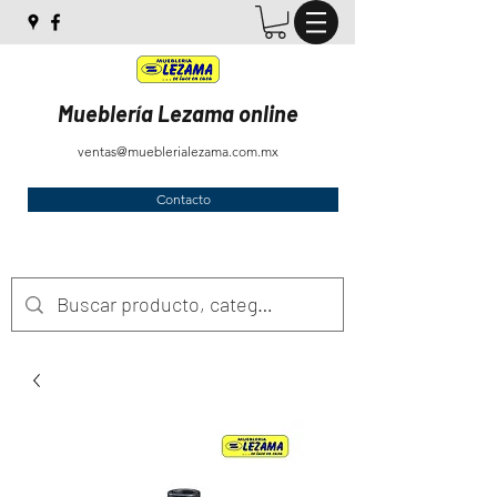
Mueblería Lezama online
ventas@mueblerialezama.com.mx
Contacto