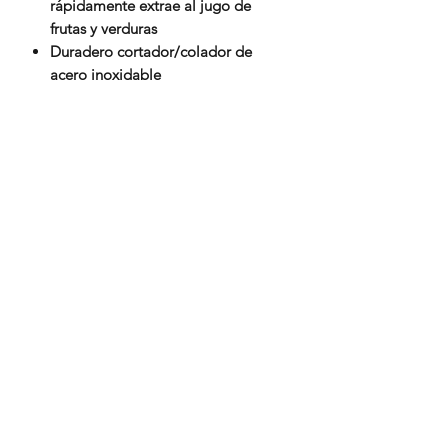
rápidamente extrae al jugo de
frutas y verduras
Duradero cortador/colador de
acero inoxidable
Recipiente de pulpa extraíble apto
para lavavajillas
Se incluyen recetas
Cierres de seguridad para un
funcionamiento seguro
Recipiente grande para la pulpa
extraíble fácilmente para vaciarlo y
asearlo en lavavajillas
Práctico vertedor sirve jugo fresco
directamente a su vaso o jarra
238 383 1550