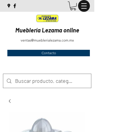
Mueblería Lezama online
ventas@mueblerialezama.com.mx
Contacto