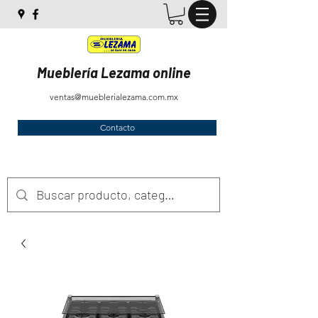
Mueblería Lezama online
ventas@mueblerialezama.com.mx
Contacto