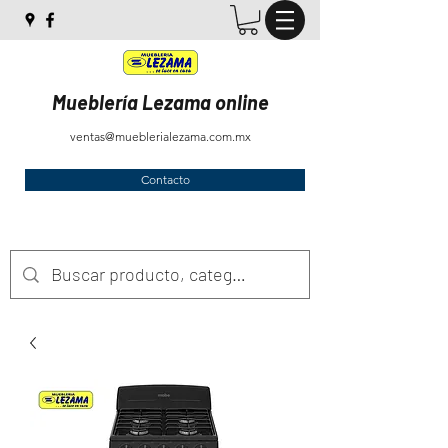
Mueblería Lezama online
ventas@mueblerialezama.com.mx
Contacto