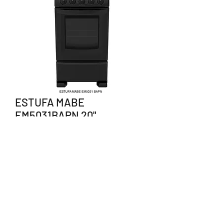
ESTUFA MABE
EM5031BAPN 20"
Precio
$5,240.00
Agotado
238 383 1550