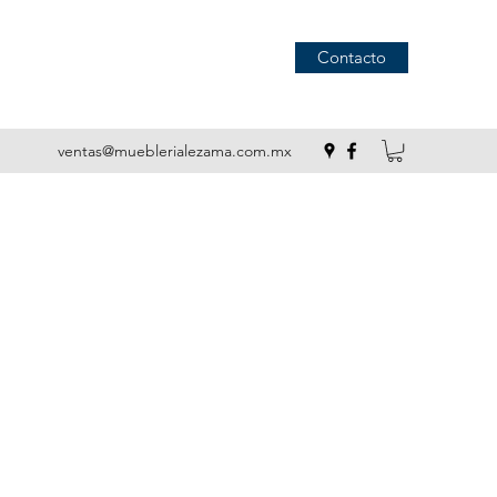
Contacto
ventas@mueblerialezama.com.mx