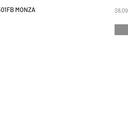
501FB MONZA
$8,09