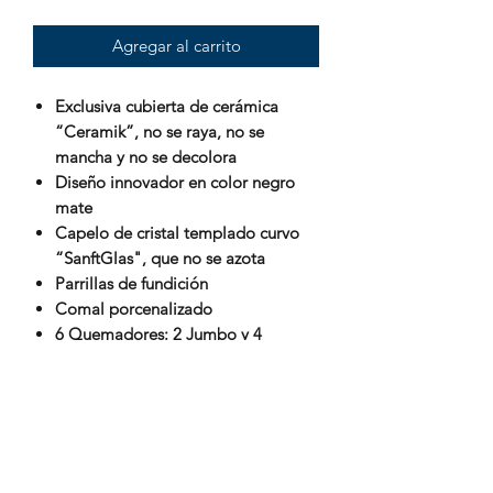
Agregar al carrito
Exclusiva cubierta de cerámica
“Ceramik”, no se raya, no se
mancha y no se decolora
Diseño innovador en color negro
mate
Capelo de cristal templado curvo
“SanftGlas", que no se azota
Parrillas de fundición
Comal porcenalizado
6 Quemadores: 2 Jumbo y 4
estándar
Perillas "Lyon” de lujo
Encendido electrónico de botón en
quemadores y horno
Puerta panorámica humo
Jaladera de horno “PrimeSteel”