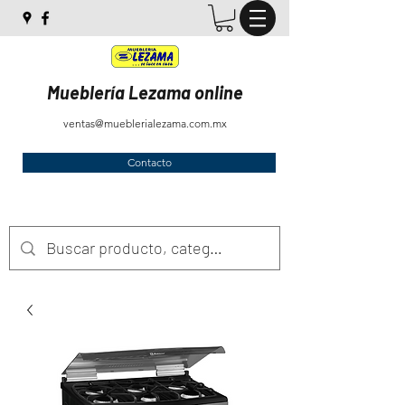
Mueblería Lezama online
ventas@mueblerialezama.com.mx
Contacto