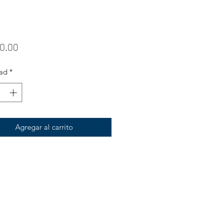
Precio
0.00
ad
*
Agregar al carrito