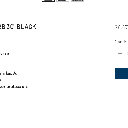
2B 30" BLACK
$6,47
Cantid
visor.
nallas: A.
o.
yor protección.