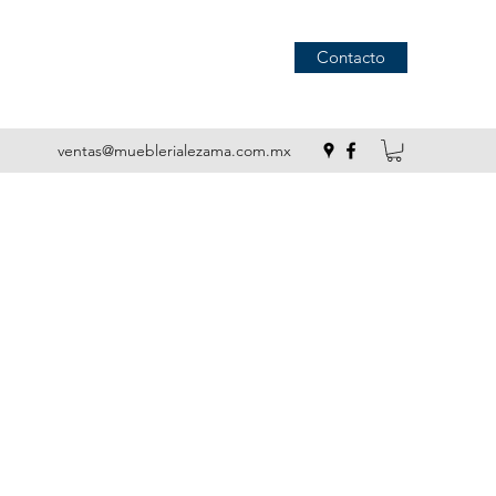
Contacto
ventas@mueblerialezama.com.mx