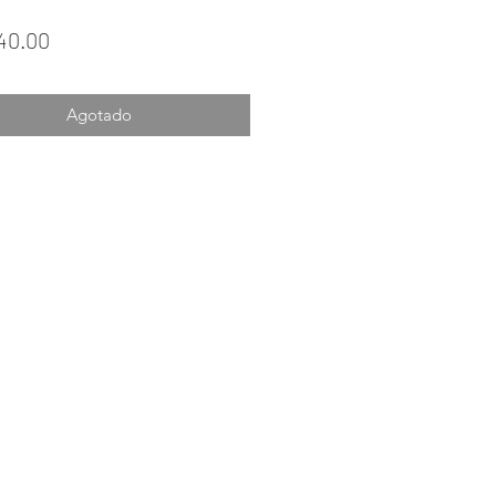
Precio
40.00
Agotado