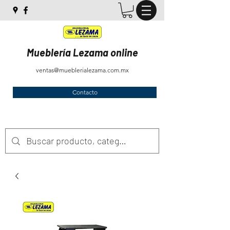
Mueblería Lezama online
ventas@mueblerialezama.com.mx
Contacto