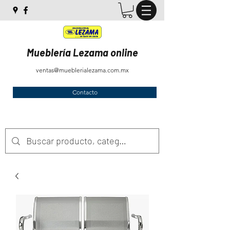
Mueblería Lezama online
ventas@mueblerialezama.com.mx
Contacto