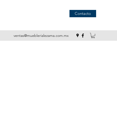
Contacto
ventas@mueblerialezama.com.mx