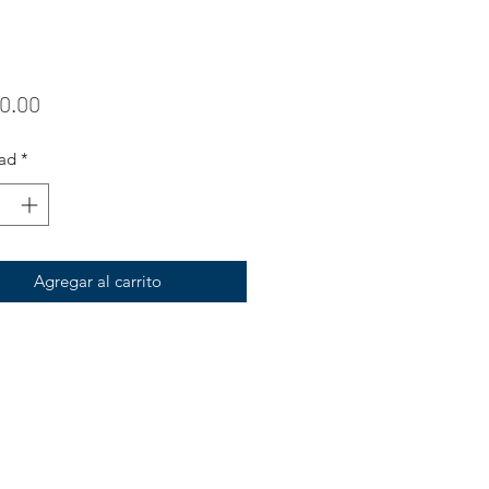
Precio
0.00
ad
*
Agregar al carrito