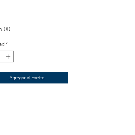
Precio
5.00
ad
*
Agregar al carrito