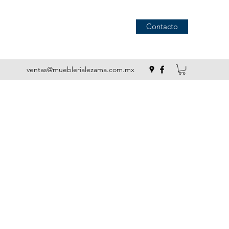
Contacto
ventas@mueblerialezama.com.mx