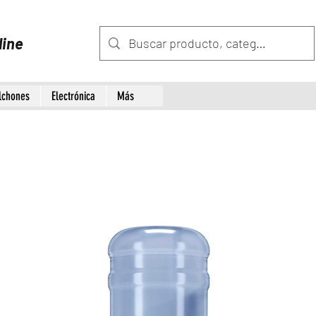
line
lchones
Electrónica
Más