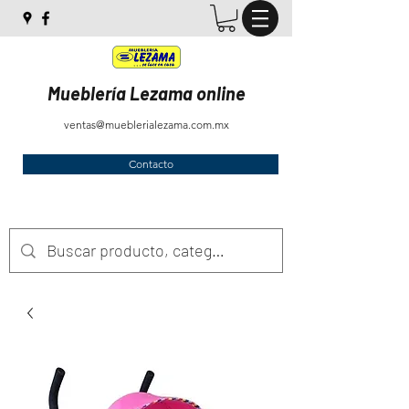
Mueblería Lezama online
ventas@mueblerialezama.com.mx
Contacto