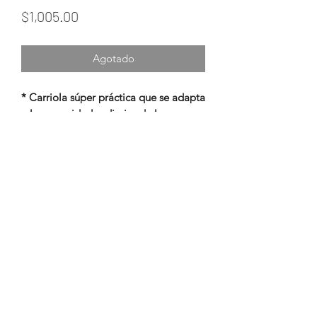
Precio
$1,005.00
Agotado
* Carriola súper práctica que se adapta
a las necesidades diarias de los
papás y la comodidad del bebé.
* Con sistema de cierre tipo sombrilla.
* Empuñadura de plástico suave.
* Descansa pies.
* Canastilla Amplia.
* Ruedas traseras con freno.
* Barra frontal con protector en
entrepierna.
* Respaldo ajustable a dos posiciones.
* Cinturón de seguridad de 5 puntos.
* Edad recomendada de 1 a 3 años.