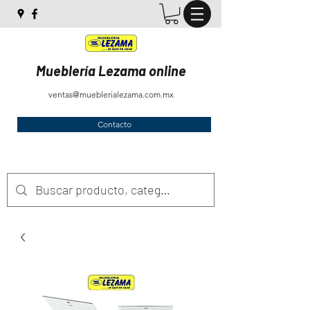
Mueblería Lezama online
ventas@mueblerialezama.com.mx
Contacto