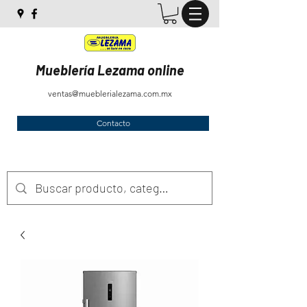
Mueblería Lezama online
ventas@mueblerialezama.com.mx
Contacto