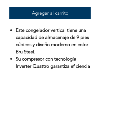
Agregar al carrito
Este congelador vertical tiene una
capacidad de almacenaje de 9 pies
cúbicos y diseño moderno en color
Bru Steel.
Su compresor con tecnología
Inverter Quattro garantiza eficiencia
y menor consumo de energía.
Gracias a su sistema No Frost y flujo
de aire múltiple, mantiene una
temperatura uniforme sin escarcha.
Puede convertirse fácilmente en
refrigerador y su puerta es
reversible para adaptarse a tus
necesidades y espacio.
Incluye 3 cajones deslizables, 4
parrillas de cristal templado y una