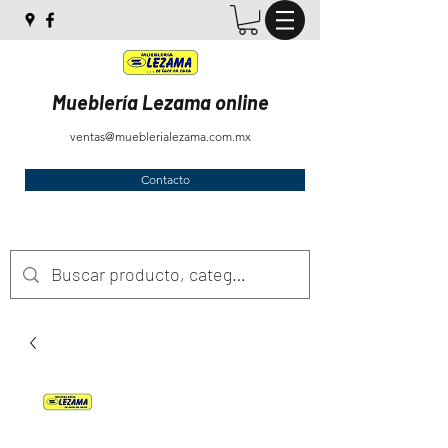
Mueblería Lezama online
ventas@mueblerialezama.com.mx
Contacto