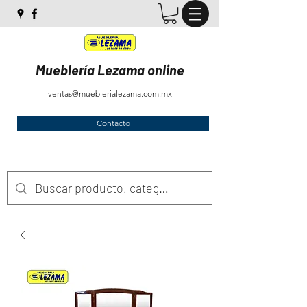
Mueblería Lezama online
ventas@mueblerialezama.com.mx
Contacto