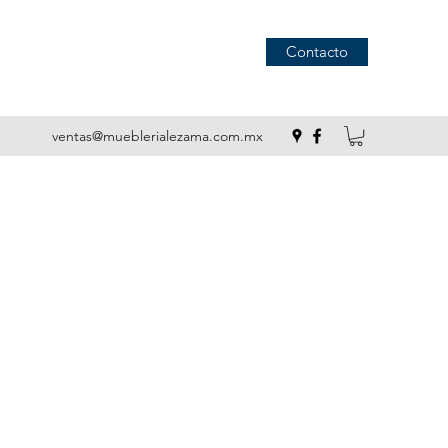
Contacto
ventas@mueblerialezama.com.mx