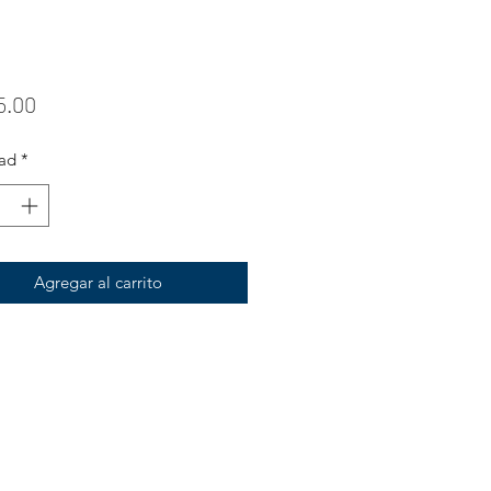
Precio
5.00
ad
*
Agregar al carrito