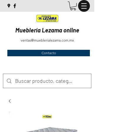
Mueblería Lezama online
ventas@mueblerialezama.com.mx
Contacto