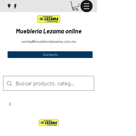
Mueblería Lezama online
ventas@mueblerialezama.com.mx
Contacto