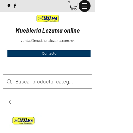
Mueblería Lezama online
ventas@mueblerialezama.com.mx
Contacto