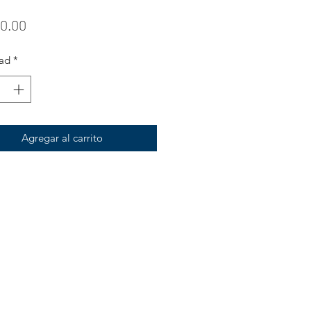
Precio
0.00
ad
*
Agregar al carrito