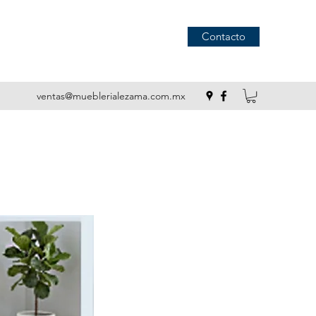
Contacto
ventas@mueblerialezama.com.mx