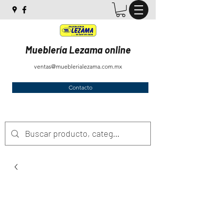
Mueblería Lezama online
ventas@mueblerialezama.com.mx
Contacto