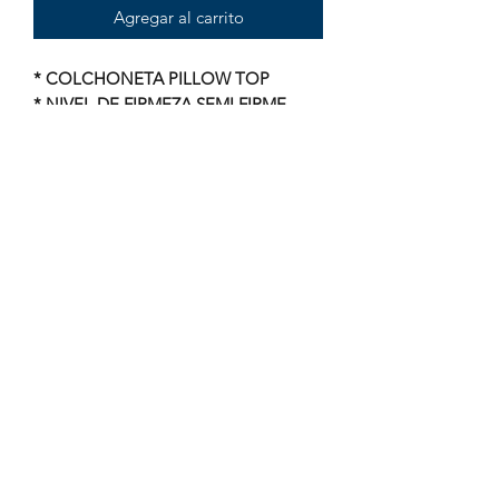
Agregar al carrito
* COLCHONETA PILLOW TOP
* NIVEL DE FIRMEZA SEMI FIRME
* TELA DE LA TAPA STRETCH
* PLACA DE ESPUMA DE ALTA
DENSIDAD
* RESORTE TIPO BONELL DE
EXCELENTE CALIDAD
* SOPORTE INFERIOR Y SUPERIOR
LAMINPAD
* CUENTA CON 432 RESORTES
* TELA ANTI ACAROS
* 1.35M X 1.90M
238 383 1550