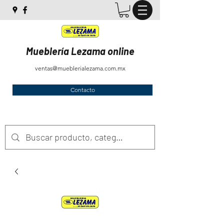
Mueblería Lezama online
ventas@mueblerialezama.com.mx
Contacto