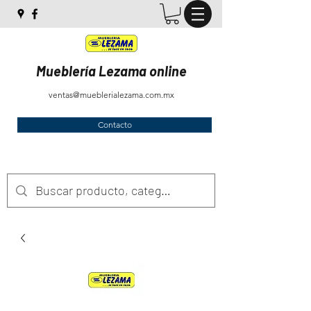
Mueblería Lezama online
ventas@mueblerialezama.com.mx
Contacto