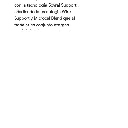
con la tecnología Spyral Support ,
añadiendo la tecnología Wire
Support y Microcel Blend que al
trabajar en conjunto otorgan
estabilidad, firmeza, resistencia,
suavidad y confort.
* Su tapa está hecha con tela de
algodón blanca con vivos en color
negro, cajón con suede negro de 8
cm en sándwich con acapulco gris
de 8 cm, etiqueta suede color
negro.
* Se borda logo, nombre y
tecnologías
* 38 cm de altura
238 383 1550