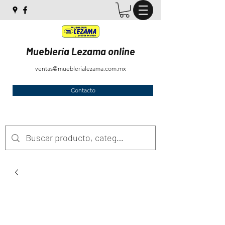
Mueblería Lezama online
ventas@mueblerialezama.com.mx
Contacto