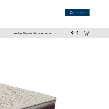
Contacto
ventas@mueblerialezama.com.mx