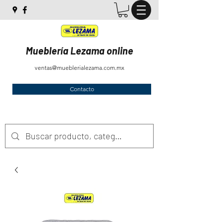
Mueblería Lezama online
ventas@mueblerialezama.com.mx
Contacto