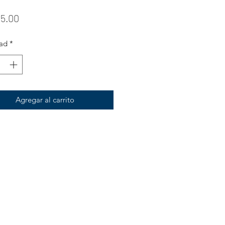
Precio
5.00
ad
*
Agregar al carrito