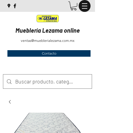
Mueblería Lezama online
ventas@mueblerialezama.com.mx
Contacto