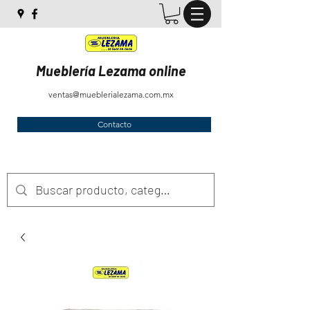
Mueblería Lezama online
ventas@mueblerialezama.com.mx
Contacto