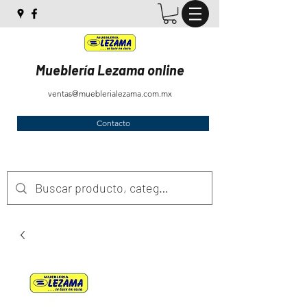
Mueblería Lezama online
ventas@mueblerialezama.com.mx
Contacto