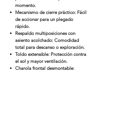
momento.
Mecanismo de cierre práctico: Fácil
de accionar para un plegado
rápido.
Respaldo multiposiciones con
asiento acolchado: Comodidad
total para descanso o exploración.
Toldo extensible: Protección contra
el sol y mayor ventilación.
Charola frontal desmontable:
Practicidad para subir y bajar al
bebé.
Descansa pies: Ajusta la posición
más cómoda para tu pequeño.
Ruedas traseras con freno
independiente: Control y seguridad
al detenerte.
Ruedas frontales con bloqueo:
Estabilidad en trayectos rectos.