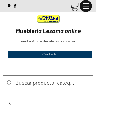
Mueblería Lezama online
ventas@mueblerialezama.com.mx
Contacto