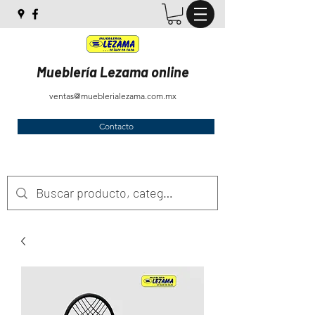
Mueblería Lezama online
ventas@mueblerialezama.com.mx
Contacto