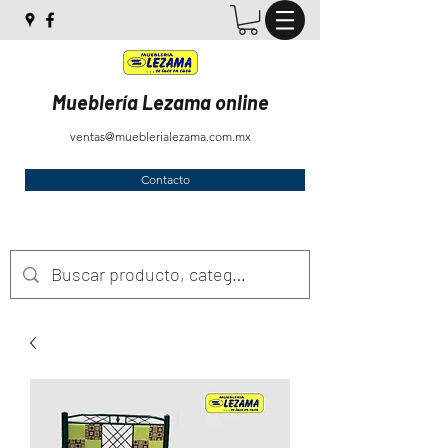
Mueblería Lezama online
ventas@mueblerialezama.com.mx
Contacto