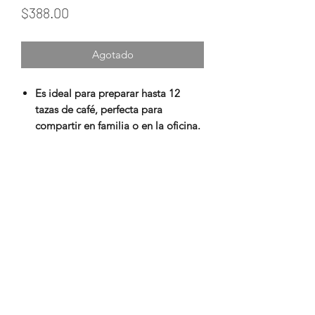
Precio
$388.00
Agotado
Es ideal para preparar hasta 12
tazas de café, perfecta para
compartir en familia o en la oficina.
Incluye una canasta removible que
facilita tanto el llenado de café
molido como la limpieza después
del uso.
Sus ventanillas dobles permiten
visualizar la cantidad de agua en el
tanque para un llenado preciso.
Además, cuenta con la práctica
función de pausa y servir, que
permite servir una taza de café en
cualquier momento, incluso si el