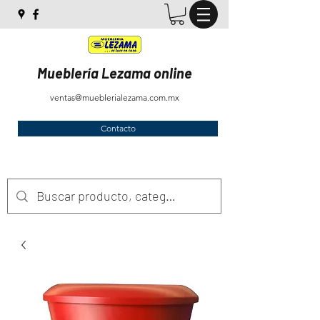
Mueblería Lezama online
ventas@mueblerialezama.com.mx
Contacto